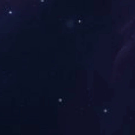
订阅我们的邮箱...