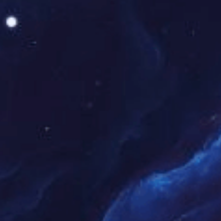
4、比赛前景展望
随着比赛日益临近，两队都加强了针对性的训练，以期
在主场作战时表现稳定，而客场作战频频取得佳绩，这
是，他们是否能够应对格拉夫高压逼抢带来的压力仍然
对于格拉夫而言，他们需要保持目前良好的竞技状态，
打法，将有机会给对手制造麻烦。不过，在主客场之分
境，也是值得关注的问题。
总而言之，这场赛事无论是从技术层面还是心理层面，
挥，为观众奉献一场精彩绝伦的足球盛宴！
总结：
S BV精英与格拉夫之间的激烈对决，不仅仅是一场简
复杂多变的战术布局以及众多优秀球员间的不懈斗争。
的画卷，让人期待不已。
最终，不论胜负如何，相信这将在双方及其支持者心目