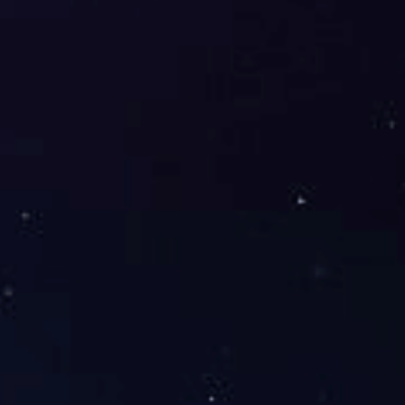
历程
SEND NOW