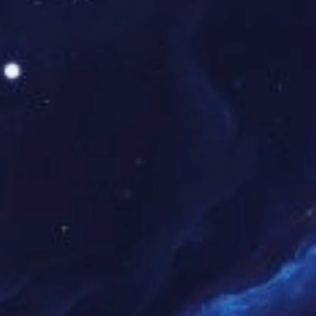
短时间内积累大量粉丝，有利于品牌代言等商业活动，
另一方面，一些负面新闻或争议事件也会影响球员形象
此，在这个信息爆炸时代，即便遇到挫折或危机，只要
众关注，实现逆袭。
英国威廉希尔公司
4、球迷文化对明星崇拜现象
足球是一项充满激情和情感的运动，而这一切都源于广
者，更是推动体育文化传播的重要力量。对于一些杰出
育成绩，更是一种精神符号，对年轻人具有强烈吸引力
这种崇拜不仅体现在日常生活中，也体现在消费行为上
签名鞋服等便成为热销产品。而这种经济效应又进一步
环。此外，在比赛现场，看台上的欢呼声更是把这些明
力量，从而激发更大的斗志回馈给观众。
同时，由于网络的发展，“追星”文化愈发盛行。无论
容，这使得年轻一代更加容易了解并追随这些超级巨星