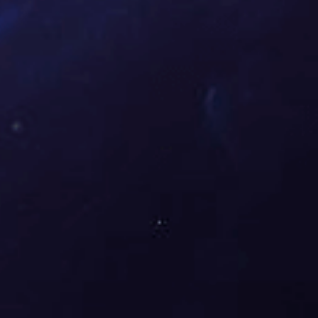
了彼此之间情感联系。
素共同影响。从个人自身素质到外部环
缺的一部分。在这样的背景下，那些具备
的辉煌人生。
将继续书写属于中国乃至全球足坛的新篇
展平台，让更多有潜力的小伙子能够借助