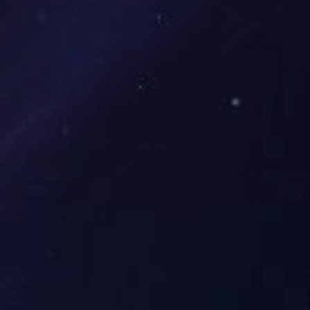
上一篇
圆脸足球明星的魅力与成就揭晓谁是球场上的可爱代表
下一篇
足球明星在赛前热身展现精彩瞬间引发球迷热烈期待