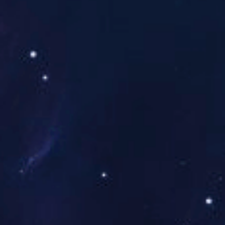
此外，良好的心理素质也是快速成名的重要因素。面对
静、专注于比赛，不轻易被外界干扰。例如，在关键比
公众的关注，从而迅速积累人气。
2、足球产业的发展与市场需求