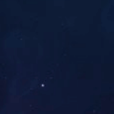
巨大的压力和竞争，一些球员能够保持冷
赛中表现出色的人往往更容易吸引媒体和