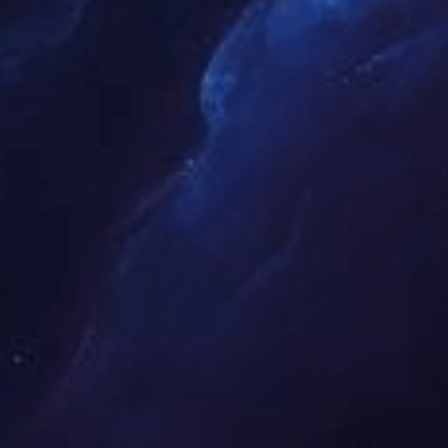
己的支持，而这种互动也进一步促进了明星效应，加深
总结：
综上所述，足球明星迅速成名并非偶然，而是受多重因
境，再到传媒传播与文化氛围，每一个环节都是不可或
实力且抓住机遇的人才能最终脱颖而出，实现属于自己
未来，我们可以期待更多的新生代人才涌现出来，他们
章。同时，希望各方共同努力，为青少年提供更好的发
这个美丽运动，实现梦想！