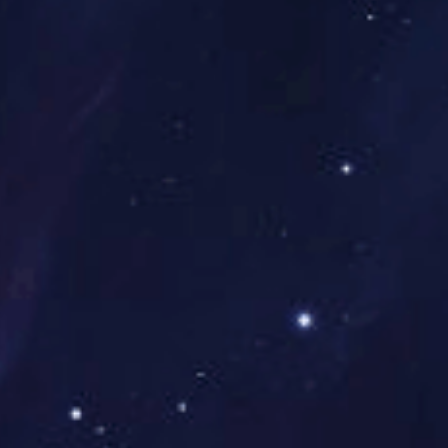
近年来，足球产业发展迅猛，各大联赛吸引了大量投资
平，也为年轻球员创造了更多机会。例如，英超联赛由
在国际舞台上展示自己，一旦表现突出便可迅速成名。
市场需求也推动着优秀人才涌现。当俱乐部需要寻找新
些系统培养出的年轻球员如果具备潜力，很快就会被俱
获得稳定上场机会，他们很可能因此成为众人瞩目的焦
此外，随着全球化进程加快，不同国家间交流频繁，各
跨国交流不仅丰富了各国足球文化，也让更多潜力股被
台，从而实现快速成名。
3、媒体对明星形象的塑造
现代社会中，媒体对于体育明星形象塑造起到了至关重
已开始将一些优秀运动员推向大众视野。如今，通过社
接与粉丝互动，这极大地增强了他们的人气。
此外，大型赛事期间，各类报道和直播节目使得顶级球
后，如果某位球员表现突出，无疑会被无限放大，通过