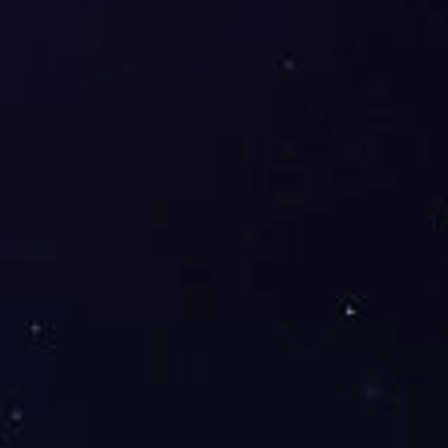
SEND NOW