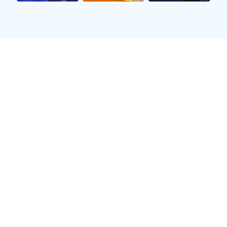
足球明星手球精彩瞬间回顾与经典图片分享
2025-12-07 08:26:36
在足球的世界中，手球现象时常引发争议和热议。在激
烈的比赛中，足球明星们有时会因为瞬间的失误或是巧
妙的反应而被捕捉到手球的精彩瞬间。这些瞬间不仅仅
是比赛的一部分，更体现了运动员在高压情况下的决策
能力与身体协调性。本文将从四个方面对足球明星手球
精彩瞬间进行回顾与经典图片分享，包括手球背后的故
事、影响力、著名事件以及球迷反应。通过这些方面，
我们将深入探讨这些瞬间对比赛结果、运动员心理以及
球迷文化产生的重要影响。
1、手球背后的故事
每一个手球事件背后都潜藏着丰富的故事。有些时候，
手球是由于不小心造成的。例如，在一场重要的比赛