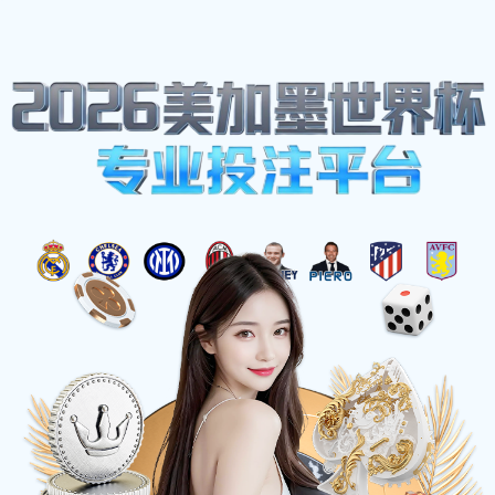
ADDRESS: 合作市贱疲仙境417号
CALL US: +13373607220
EMAIL:
krcknlz@126.com
体育热点
Home
体育热点