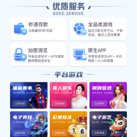
代表
导航
知道威廉希尔
体育热点
体育明星
服务宗旨
加入威廉希尔williamhill