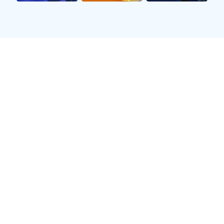
杭州羽毛球队与北京羽毛球队耐力对决赛后分析与
反思
2025-10-28 23:24:59
本文旨在对杭州羽毛球队与北京羽毛球队之间的耐力对
决赛进行深入分析和反思。赛事经过激烈角逐，双方队
伍展现了高超的竞技水平与顽强的拼搏精神。文章将从
四个方面进行详细阐述：首先，分析比赛前的备战情况
及其对比赛结果的影响；其次，探讨比赛过程中技术与
策略的运用；第三，评估运动员的心理状态及其在比赛
中的表现；最后，反思两支球队在赛后总结中的收获与
改进方向。通过这些分析，希望为今后的训练和比赛提
供有益借鉴。
1、备战情况分析
在本次耐力对决之前，两支球队都进行了充分的准备。