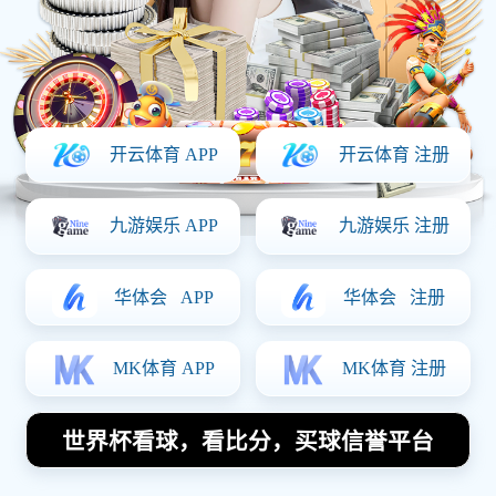
热门新闻
上海排球队在联合会杯积分榜上以63分稳居第一名
足球明星在赛前热身展现精彩瞬间引发球迷热烈期
待
足球明星迅速成名的原因揭秘与背后故事分析
足球明星教室文化墙设计灵感分享让孩子们在学习
中感受足球的魅力与激情
圆脸足球明星的魅力与成就揭晓谁是球场上的可爱