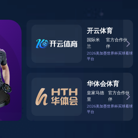
希尔WILLIAMHILL
JION US