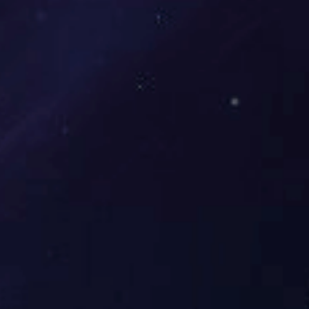
下一篇
清水鼓动与浦和红的激烈对决展现足球魅力与团队精神的