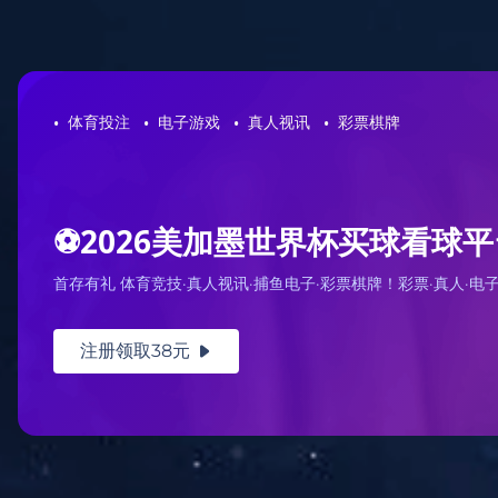
ADDRESS: 合作市贱疲仙境417号
CALL US: +13373607220
EMAIL: krck
首页
知