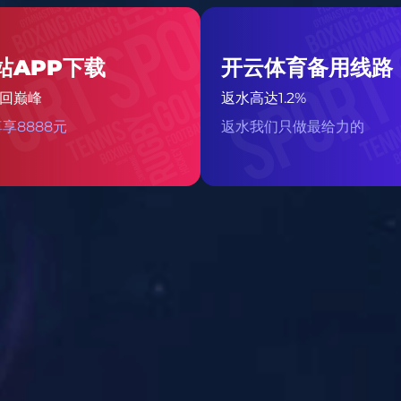
卢森堡与奥地利精彩对决直播全程回顾与分
2025-07-30 00:32:21
在这篇文章中，我们将对卢森堡与奥地利之间的精彩对
仅展现了两国足球文化的差异，更体现了战术、技术和
赛背景与历史渊源入手，探讨两队过往交锋记录及其影
的关键时刻，包括进攻与防守策略、重要球员表现以及
的反响和评论，看看这场对决在球迷心目中的地位。最
两队的发展方向，给予读者更全面的理解。
1、比赛背景与历史渊源
卢森堡和奥地利在足球史上有着不同的发展轨迹。奥地
球文化，而卢森堡则相对较弱，近年才逐渐崭露头角。
但每次碰面都充满悬念。
历史上，奥地利多次参与世界杯和欧洲杯，而卢森堡则
看，奥地利无疑占据优势。然而，近年来卢森堡在青训
在面对强敌时不再畏惧。这种转变为双方的较量增添了