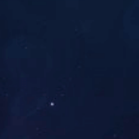
几届赛事中两队的交锋情况。例如，在友
果让人刮目相看，这也为本场对决埋下了