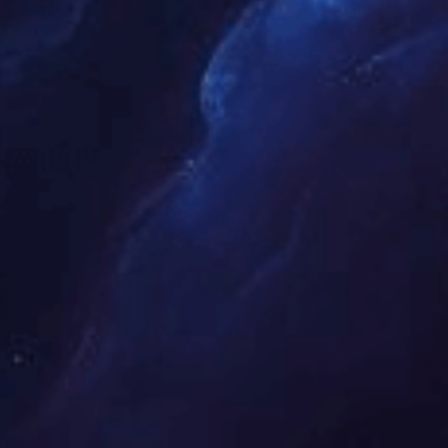
综上所述，本篇文章全面回顾并分析了卢森堡与奥地利
景、战术运用还是个人表现方面，都提供了深入见解。
球文化的一次集中展示，为我们呈现了一幅生动而富有
展望未来，相信随着两国足球事业的发展，将会有更多
中，两支球队必将迎来新的辉煌时刻，为全球足球爱好
上一篇
桑德豪森主场迎战纽伦堡双方争夺德乙联赛关键三分