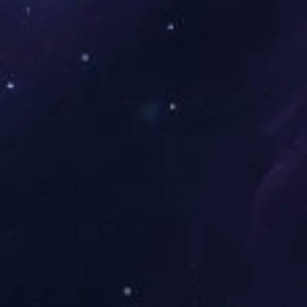
订阅我们的邮箱...