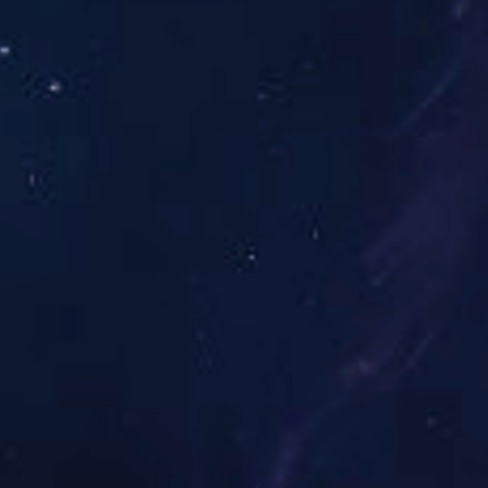
们在学习中感受足球的魅力与激情
圆脸足球明星的魅力与成就揭晓谁是球场
上的可爱代表
导航
知道威廉希尔
体育热点
体育明星
服务宗旨