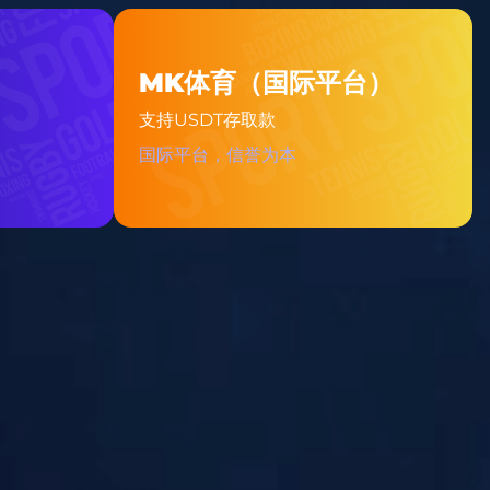
析
决进行全程回顾与深入分析。这场比赛不
球员个人能力的较量。首先，我们将从比
响。接下来，我们将详细分析本场比赛中
裁判判罚等方面。然后，我们会关注观众
后，通过总结整场比赛的得失，展望未来
利作为欧洲传统强队之一，有着悠久的足
在国际赛场上，两队之间交手记录不多，
鲜少进入这些大赛。因此，从整体实力来
和战术发展上取得了一定突破，使得他们
更多看点。