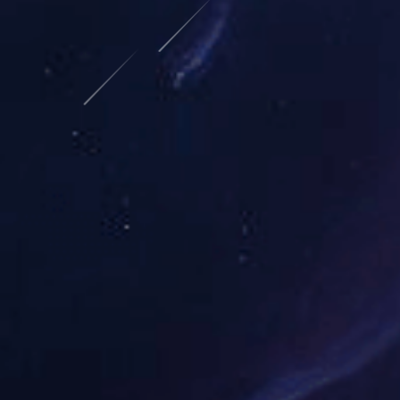
加入威廉希尔williamhill