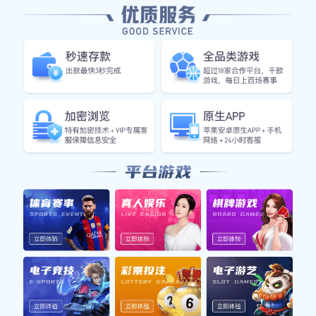
代表
导航
知道威廉希尔
体育热点
体育明星
服务宗旨
加入威廉希尔williamhill