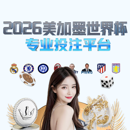
ADDRESS: 合作市贱疲仙境417号
CALL US: +13373607220
EMAIL:
krcknlz@126.com
体育明星
Home
体育明星