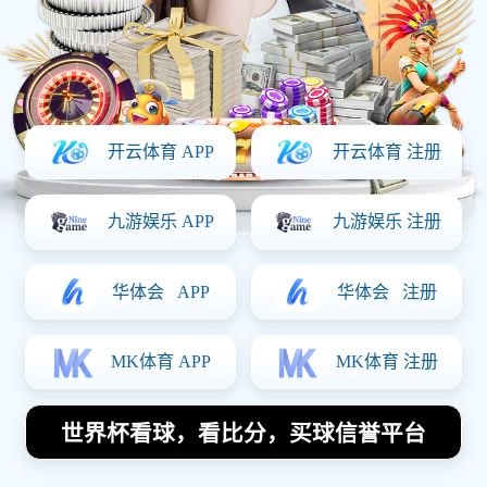
热门新闻
上海排球队在联合会杯积分榜上以63分稳居第一名
足球明星在赛前热身展现精彩瞬间引发球迷热烈期
待
足球明星迅速成名的原因揭秘与背后故事分析
足球明星教室文化墙设计灵感分享让孩子们在学习
中感受足球的魅力与激情
圆脸足球明星的魅力与成就揭晓谁是球场上的可爱