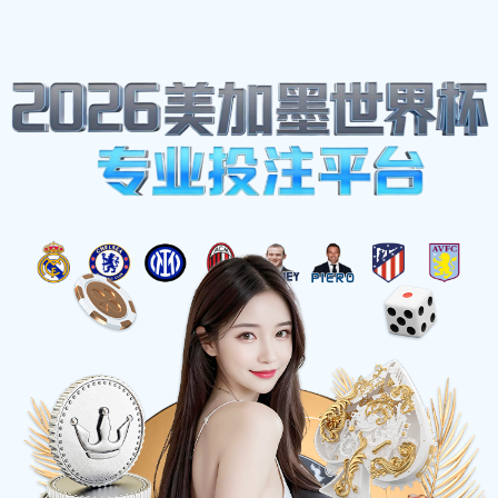
ADDRESS: 合作市贱疲仙境417号
CALL US: +13373607220
EMAIL:
krcknlz@126.com
体育明星
Home
体育明星