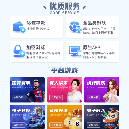
代表
导航
知道威廉希尔
体育热点
体育明星
服务宗旨
加入威廉希尔williamhill