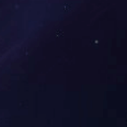
上一篇
日本与阿富汗的较量：一场足球盛宴的背后故事与精彩瞬
下一篇
东渡绿茵与大宫松鼠激战在即球迷期待精彩对决与胜负悬