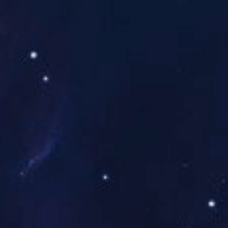
整体上看，这次交锋不仅仅是三分之争，更是两种足球
和流畅传递，而桑德兰则更倾向于快速反击和稳固防守
2、球队表现分析