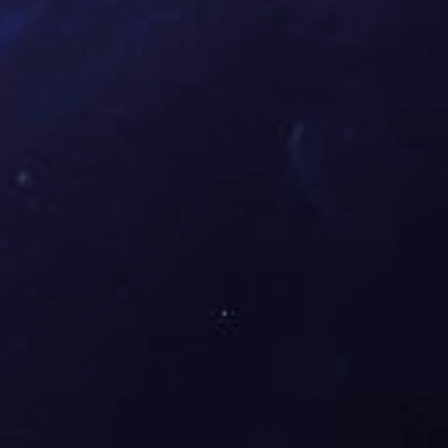
动且富有教育意义的足球课。从开局阶段到终
论是技战术层面的博弈还是心理层面的较
们得以站在不同角度重新审视这段激烈竞
大球迷带来更多精彩赛事。同时，也期待
身发展奠定基础，共同推动中国足球事业