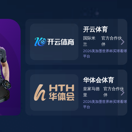
希尔WILLIAMHILL
JION US