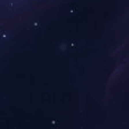
订阅我们的邮箱...