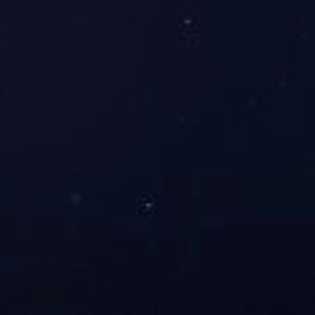
地址:
电话: