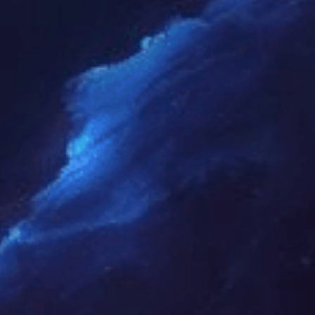
为有效进账。
心动魄的争夺，这也是整场比赛最为紧张
让所有人感受到足球魅力所在：胜负未必
发出的结果。对于曼城而言，他们依然坚
而这种方式虽然占领主动权，但面对密集
良机。
过仔细研究后的结果。他们利用速度优势
整体实力差距，使得他们很难真正威胁到
素交织在一起：团队协作、个人能力，以
为观众呈现了一幅美丽画卷。从中我们可
与打法都是至关重要的一环。