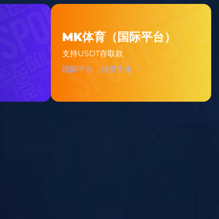
精彩瞬间回顾
析与回顾。比赛中，曼城展现出强大的进
术应对给人留下深刻印象。整场比赛节奏
瞬间都让观众热血沸腾。此外，我们还会
变化等，让读者能够全面了解这场精彩较
动人心的瞬间，还能从中提炼出一些有价
队表现、精彩瞬间以及战术分析四个方面
行，整个球场座无虚席，球迷们热情高
作为豪门球队，实力毋庸置疑，而桑德兰
的压力。
员状态回暖，而桑德兰则需要尽快找到破
，两队碰面注定是一场斗智斗勇的较量，