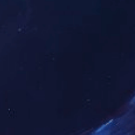
控球率还是射门次数都处于明显优势。他
者频频陷入被动。而在控球方面，曼城达
的掌控能力。
密集的人墙来抵挡住曼城如潮水般涌来的
，但也展现出了顽强拼搏的一面，多次化
阵容出现疲态时，他们可以毫不犹豫地调
于桑德兰来说，则是在有限人员选择下艰
就通过一记精妙配合打破僵局。这粒进球
路，让现场观众欢声雷动。而这一进球也
时，当桑德兰发动反击，他们获得了一次
了比分，也鼓舞了全队士气。在随后的时