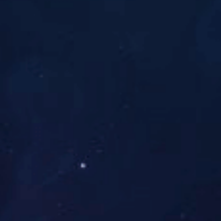
风格之间的一次直接对话。曼城追求控球
，可以说充满了悬念。